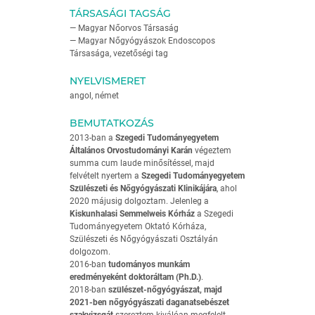
TÁRSASÁGI TAGSÁG
— Magyar Nőorvos Társaság
— Magyar Nőgyógyászok Endoscopos
Társasága, vezetőségi tag
NYELVISMERET
angol, német
BEMUTATKOZÁS
2013-ban a
Szegedi Tudományegyetem
Általános Orvostudományi Karán
végeztem
summa cum laude minősítéssel, majd
felvételt nyertem a
Szegedi Tudományegyetem
Szülészeti és Nőgyógyászati Klinikájára
, ahol
2020 májusig dolgoztam. Jelenleg a
Kiskunhalasi Semmelweis Kórház
a Szegedi
Tudományegyetem Oktató Kórháza,
Szülészeti és Nőgyógyászati Osztályán
dolgozom.
2016-ban
tudományos munkám
eredményeként doktoráltam (Ph.D.)
.
2018-ban
szülészet-nőgyógyászat, majd
2021-ben nőgyógyászati daganatsebészet