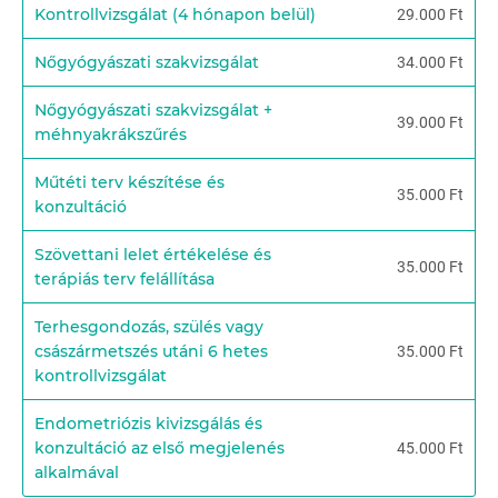
Kontrollvizsgálat (4 hónapon belül)
29.000 Ft
Nőgyógyászati szakvizsgálat
34.000 Ft
Nőgyógyászati szakvizsgálat +
39.000 Ft
méhnyakrákszűrés
Műtéti terv készítése és
35.000 Ft
konzultáció
Szövettani lelet értékelése és
35.000 Ft
terápiás terv felállítása
Terhesgondozás, szülés vagy
császármetszés utáni 6 hetes
35.000 Ft
kontrollvizsgálat
Endometriózis kivizsgálás és
konzultáció az első megjelenés
45.000 Ft
alkalmával